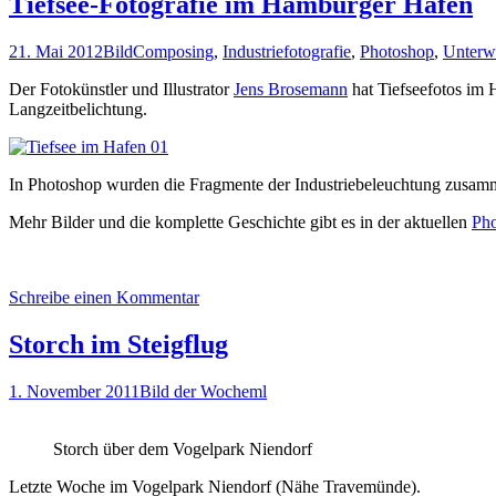
Tiefsee-Fotografie im Hamburger Hafen
21. Mai 2012
Bild
Composing
,
Industriefotografie
,
Photoshop
,
Unterw
Der Fotokünstler und Illustrator
Jens Brosemann
hat Tiefseefotos im
Langzeitbelichtung.
In Photoshop wurden die Fragmente der Industriebeleuchtung zusam
Mehr Bilder und die komplette Geschichte gibt es in der aktuellen
Pho
Schreibe einen Kommentar
Storch im Steigflug
1. November 2011
Bild der Woche
ml
Storch über dem Vogelpark Niendorf
Letzte Woche im Vogelpark Niendorf (Nähe Travemünde).