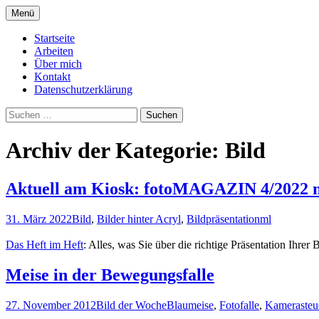
Zum
Menü
Inhalt
Informationen von und über Markus Lind
Texte zur Fotografie
springen
Startseite
Arbeiten
Über mich
Kontakt
Datenschutzerklärung
Suchen
nach:
Archiv der Kategorie: Bild
Aktuell am Kiosk: fotoMAGAZIN 4/2022 mi
31. März 2022
Bild
,
Bilder hinter Acryl
,
Bildpräsentation
ml
Das Heft im Heft
: Alles, was Sie über die richtige Präsentation Ihrer
Meise in der Bewegungsfalle
27. November 2012
Bild der Woche
Blaumeise
,
Fotofalle
,
Kamerasteu