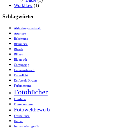
Blitze
(1)
Workflow
(1)
Schlagwörter
Abbildungsmaßstab
Aperture
Belichtung
Blaumeise
Blende
Blitzen
Bluetooth
Composing
Datenaustausch
Dauerlicht
Entfesselt Blitzen
Farbmessung
Fotobücher
Fotofalle
Fotomarathon
Fotowettbewerb
Fresnellinse
Hedler
Industriefotografie