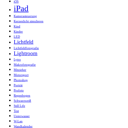
iOS
iPad
Kamerasteuerung
Kerzenlicht simulieren
Kind
Kinder
LED
Lichtfeld
Lichtfeldfotografie
Lightroom
Lytro
Makrofotografie
Mitzieher
Motorsport
Photoshop
Porträt
Profoto
Regenbogen
Schwarzweiß
Still Life
Test
Unterwasser
W-Lan
Wandkalender