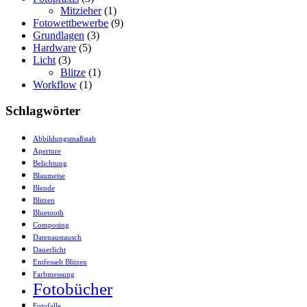
Mitzieher
(1)
Fotowettbewerbe
(9)
Grundlagen
(3)
Hardware
(5)
Licht
(3)
Blitze
(1)
Workflow
(1)
Schlagwörter
Abbildungsmaßstab
Aperture
Belichtung
Blaumeise
Blende
Blitzen
Bluetooth
Composing
Datenaustausch
Dauerlicht
Entfesselt Blitzen
Farbmessung
Fotobücher
Fotofalle