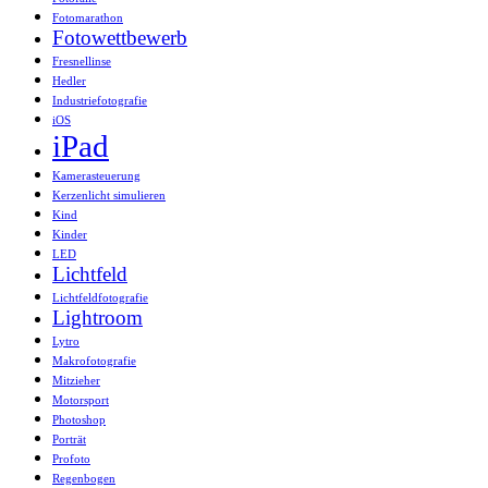
Fotomarathon
Fotowettbewerb
Fresnellinse
Hedler
Industriefotografie
iOS
iPad
Kamerasteuerung
Kerzenlicht simulieren
Kind
Kinder
LED
Lichtfeld
Lichtfeldfotografie
Lightroom
Lytro
Makrofotografie
Mitzieher
Motorsport
Photoshop
Porträt
Profoto
Regenbogen