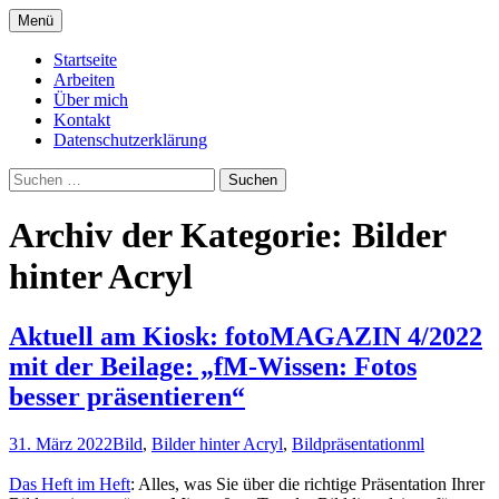
Zum
Menü
Inhalt
Informationen von und über Markus
Texte zur Fotografie
springen
Startseite
Linden
Arbeiten
Über mich
Kontakt
Datenschutzerklärung
Suchen
nach:
Archiv der Kategorie: Bilder
hinter Acryl
Aktuell am Kiosk: fotoMAGAZIN 4/2022
mit der Beilage: „fM-Wissen: Fotos
besser präsentieren“
31. März 2022
Bild
,
Bilder hinter Acryl
,
Bildpräsentation
ml
Das Heft im Heft
: Alles, was Sie über die richtige Präsentation Ihrer