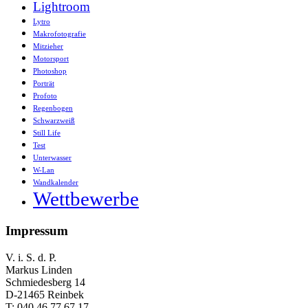
Lightroom
Lytro
Makrofotografie
Mitzieher
Motorsport
Photoshop
Porträt
Profoto
Regenbogen
Schwarzweiß
Still Life
Test
Unterwasser
W-Lan
Wandkalender
Wettbewerbe
Impressum
V. i. S. d. P.
Markus Linden
Schmiedesberg 14
D-21465 Reinbek
T: 040 46 77 67 17