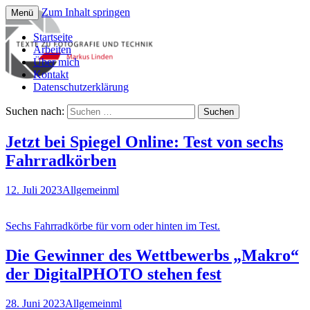
Zum Inhalt springen
Menü
Informationen von und über Markus
Texte zur Fotografie
Startseite
Linden
Arbeiten
Über mich
Kontakt
Datenschutzerklärung
Suchen nach:
Jetzt bei Spiegel Online: Test von sechs
Fahrradkörben
12. Juli 2023
Allgemein
ml
Sechs Fahrradkörbe für vorn oder hinten im Test.
Die Gewinner des Wettbewerbs „Makro“
der DigitalPHOTO stehen fest
28. Juni 2023
Allgemein
ml