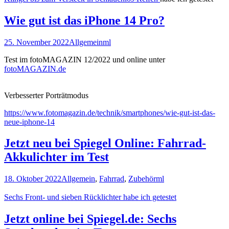
Wie gut ist das iPhone 14 Pro?
25. November 2022
Allgemein
ml
Test im fotoMAGAZIN 12/2022 und online unter
fotoMAGAZIN.de
Verbesserter Porträtmodus
https://www.fotomagazin.de/technik/smartphones/wie-gut-ist-das-
neue-iphone-14
Jetzt neu bei Spiegel Online: Fahrrad-
Akkulichter im Test
18. Oktober 2022
Allgemein
,
Fahrrad
,
Zubehör
ml
Sechs Front- und sieben Rücklichter habe ich getestet
Jetzt online bei Spiegel.de: Sechs