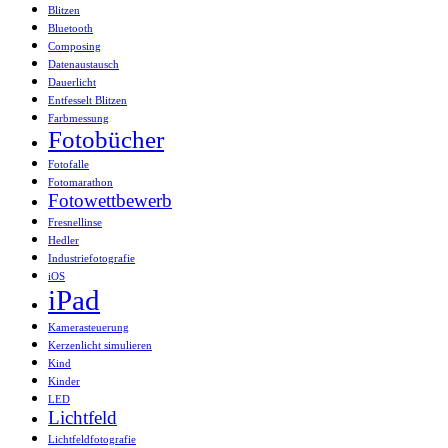
Blitzen
Bluetooth
Composing
Datenaustausch
Dauerlicht
Entfesselt Blitzen
Farbmessung
Fotobücher
Fotofalle
Fotomarathon
Fotowettbewerb
Fresnellinse
Hedler
Industriefotografie
iOS
iPad
Kamerasteuerung
Kerzenlicht simulieren
Kind
Kinder
LED
Lichtfeld
Lichtfeldfotografie