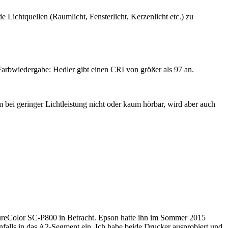
e Lichtquellen (Raumlicht, Fensterlicht, Kerzenlicht etc.) zu
 Farbwiedergabe: Hedler gibt einen CRI von größer als 97 an.
 bei geringer Lichtleistung nicht oder kaum hörbar, wird aber auch
SureColor SC-P800 in Betracht. Epson hatte ihn im Sommer 2015
falls in das A2-Segment ein. Ich habe beide Drucker ausprobiert und