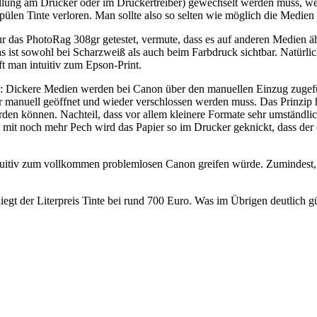
nstellung am Drucker oder im Druckertreiber) gewechselt werden muss, 
Spülen Tinte verloren. Man sollte also so selten wie möglich die Medien
ur das PhotoRag 308gr getestet, vermute, dass es auf anderen Medien 
st sowohl bei Scharzweiß als auch beim Farbdruck sichtbar. Natürlich 
ft man intuitiv zum Epson-Print.
: Dickere Medien werden bei Canon über den manuellen Einzug zugefüh
r manuell geöffnet und wieder verschlossen werden muss. Das Prinzip 
rden können. Nachteil, dass vor allem kleinere Formate sehr umständlic
Und mit noch mehr Pech wird das Papier so im Drucker geknickt, dass de
ntuitiv zum vollkommen problemlosen Canon greifen würde. Zumindest, 
iegt der Literpreis Tinte bei rund 700 Euro. Was im Übrigen deutlich gün