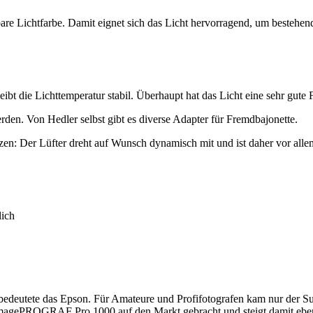
bare Lichtfarbe. Damit eignet sich das Licht hervorragend, um bestehend
eibt die Lichttemperatur stabil. Überhaupt hat das Licht eine sehr gute
rden. Von Hedler selbst gibt es diverse Adapter für Fremdbajonette.
en: Der Lüfter dreht auf Wunsch dynamisch mit und ist daher vor allem
lich
 bedeutete das Epson. Für Amateure und Profifotografen kam nur der 
en imagePROGRAF Pro 1000 auf den Markt gebracht und steigt damit eben