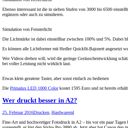
Ebenso interessant ist die in sieben Stufen von 3000 bis 6500 einstell
ergänzen oder auch zu simulieren.
Simulation von Fensterlicht
Die Lichtstärke ist dabei einstellbar zwischen 100% und 5%. Dabei bl
Es können alle Lichtformer mit Hedler Quickfit-Bajonett angesetzt we
Wer Videos drehen will, wird die geringe Geräuschentwicklung schätz
bei voller Leistung nicht wirklich laut.
Etwas klein geratene Taster, aber sonst einfach zu bedienen
Die
Primalux LED 1000 Color
kostet 1595 Euro und ist bereits erhält
Wer druckt besser in A2?
25. Februar 2016
Drucken
,
Hardware
ml
Fine-Art und hochwertiger Fotodruck in A2 – bis vor ein paar Tagen
vorgestellt, er löst den Stylus Pro 3880 ab. Jetzt aber hat Canon d