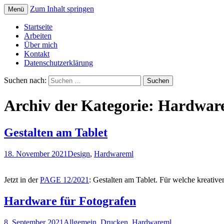
Zum Inhalt springen
Menü
Informationen von und über Markus Lind
Texte zur Fotografie
Startseite
Arbeiten
Über mich
Kontakt
Datenschutzerklärung
Suchen nach:
Archiv der Kategorie: Hardwar
Gestalten am Tablet
18. November 2021
Design
,
Hardware
ml
Jetzt in der
PAGE 12/2021
: Gestalten am Tablet. Für welche kreativ
Hardware für Fotografen
8. September 2021
Allgemein
,
Drucken
,
Hardware
ml