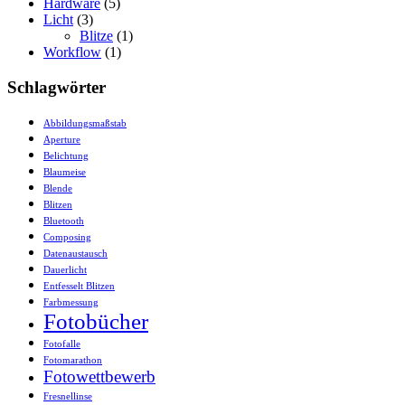
Hardware
(5)
Licht
(3)
Blitze
(1)
Workflow
(1)
Schlagwörter
Abbildungsmaßstab
Aperture
Belichtung
Blaumeise
Blende
Blitzen
Bluetooth
Composing
Datenaustausch
Dauerlicht
Entfesselt Blitzen
Farbmessung
Fotobücher
Fotofalle
Fotomarathon
Fotowettbewerb
Fresnellinse