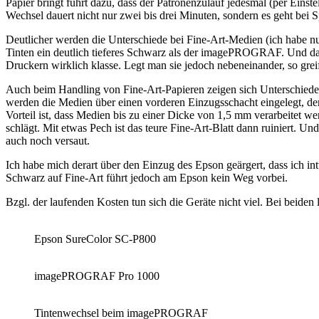
Papier bringt führt dazu, dass der Patronenzulauf jedesmal (per Ei
Wechsel dauert nicht nur zwei bis drei Minuten, sondern es geht bei 
Deutlicher werden die Unterschiede bei Fine-Art-Medien (ich habe n
Tinten ein deutlich tieferes Schwarz als der imagePROGRAF. Und das i
Druckern wirklich klasse. Legt man sie jedoch nebeneinander, so grei
Auch beim Handling von Fine-Art-Papieren zeigen sich Unterschiede
werden die Medien über einen vorderen Einzugsschacht eingelegt, de
Vorteil ist, dass Medien bis zu einer Dicke von 1,5 mm verarbeitet we
schlägt. Mit etwas Pech ist das teure Fine-Art-Blatt dann ruiniert. 
auch noch versaut.
Ich habe mich derart über den Einzug des Epson geärgert, dass ich i
Schwarz auf Fine-Art führt jedoch am Epson kein Weg vorbei.
Bzgl. der laufenden Kosten tun sich die Geräte nicht viel. Bei beiden l
Epson SureColor SC-P800
imagePROGRAF Pro 1000
Tintenwechsel beim imagePROGRAF