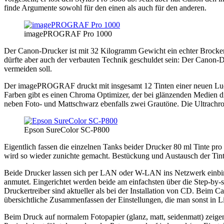
finde Argumente sowohl für den einen als auch für den anderen.
imagePROGRAF Pro 1000
Der Canon-Drucker ist mit 32 Kilogramm Gewicht ein echter Brocken u
dürfte aber auch der verbauten Technik geschuldet sein: Der Canon-D
vermeiden soll.
Der imagePROGRAF druckt mit insgesamt 12 Tinten einer neuen Luci
Farben gibt es einen Chroma Optimizer, der bei glänzenden Medien d
neben Foto- und Mattschwarz ebenfalls zwei Grautöne. Die Ultrachr
Epson SureColor SC-P800
Eigentlich fassen die einzelnen Tanks beider Drucker 80 ml Tinte pro 
wird so wieder zunichte gemacht. Bestückung und Austausch der Tint
Beide Drucker lassen sich per LAN oder W-LAN ins Netzwerk einbind
anmutet. Eingerichtet werden beide am einfachsten über die Step-by-st
Druckertreiber sind aktueller als bei der Installation von CD. Beim C
übersichtliche Zusammenfassen der Einstellungen, die man sonst in 
Beim Druck auf normalem Fotopapier (glanz, matt, seidenmatt) zeige