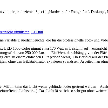
on mir produzierten Special „Hardware für Fotografen“. Desktops, No
zenlicht simulieren
,
LED
ml
 variable Dauerlichtleuchte, die für die professionelle Foto- und Vide
lux LED 1000 Color nimmt etwa 170 Watt an Leistung auf – entspricht 
uchtungsstärke von 250 000 Lux an. Ein Wert, der abhängig von der Fläc
 Vergleich zu einem einfachen Blitz jedoch wenig. Ein Beispiel aus der P
gen, ohne den Bildstabilisator aktivieren zu müssen. Arbeitet man ohne
e. Mit ihr kann das Licht weiter gebündelt oder gestreut werden – Au
eintreffende Lichtstärke). Das Licht lässt sich so sehr gut ohne weite