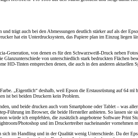
nd trägt auch bei den Abmessungen deutlich stärker auf als der Epson
rucker hat ein Unterdrucksystem, das Papiere plan im Einzug liegen l
a-Generation, von denen es für den Schwarzweiß-Druck neben Fotosc
ie Glanzunterschiede von unterschiedlich stark bedruckten Flächen bes
ome HD-Tinten entsprechen denen, die auch in den anderen aktuellen
Farbe. „Eigentlich“ deshalb, weil Epson die Erstausrüstung auf 64 ml b
en ist bei beiden Druckern kein Problem.
en, und beide drucken auch vom Smartphone oder Tablet – was allerdi
ep-Führung im Browser, die beide Hersteller anbieten. So lassen sie sic
anon würde ich empfehlen, die zusätzlich angebotene Software Print Studi
Lightroom/Photoshop und im Druckertreiber nacheinander vornehmen muss
n sich im Handling und in der Qualität wenig Unterschiede. Da der Ep