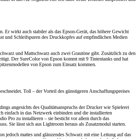
. Er wirkt auch stabiler als das Epson-Gerät, das höhere Gewicht
ässt und Schleifspuren des Druckkopfes auf empfindlichen Medien
hwarz und Mattschwarz auch zwei Grautöne gibt. Zusätzlich zu den
eitigt. Der SureColor von Epson kommt mit 9 Tintentanks und hat
 Spitzenmodellen von Epson zum Einsatz kommen.
eschneidet. Toll – der Vorteil des günstigeren Anschaffungspreises
ngs angesichts des Qualitätsanspruchs der Drucker wie Spielerei
h einfach in das Netzwerk einbinden und die installierten
o Pro zu installieren – sie besticht vor allem durch das
. Sie lässt sich aus Lightroom heraus als Zusatzmodul starten.
son jedoch mattes und glänzendes Schwarz mit eine Leitung auf das