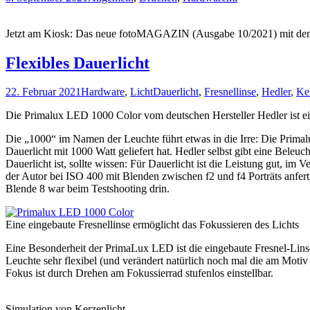
Jetzt am Kiosk: Das neue fotoMAGAZIN (Ausgabe 10/2021) mit dem v
Flexibles Dauerlicht
22. Februar 2021
Hardware
,
Licht
Dauerlicht
,
Fresnellinse
,
Hedler
,
Ker
Die Primalux LED 1000 Color vom deutschen Hersteller Hedler ist eine
Die „1000“ im Namen der Leuchte führt etwas in die Irre: Die Prima
Dauerlicht mit 1000 Watt geliefert hat. Hedler selbst gibt eine Bele
Dauerlicht ist, sollte wissen: Für Dauerlicht ist die Leistung gut, im
der Autor bei ISO 400 mit Blenden zwischen f2 und f4 Porträts anferti
Blende 8 war beim Testshooting drin.
Eine eingebaute Fresnellinse ermöglicht das Fokussieren des Lichts
Eine Besonderheit der PrimaLux LED ist die eingebaute Fresnel-Lins
Leuchte sehr flexibel (und verändert natürlich noch mal die am Motiv 
Fokus ist durch Drehen am Fokussierrad stufenlos einstellbar.
Simulation von Kerzenlicht