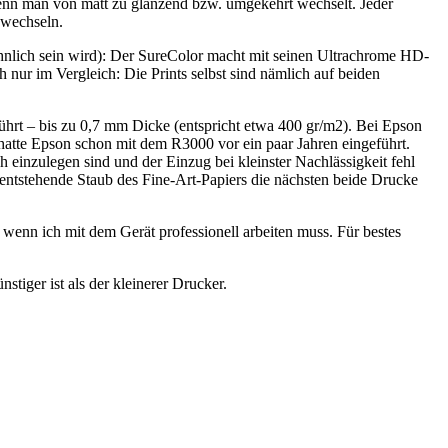
wenn man von matt zu glänzend bzw. umgekehrt wechselt. Jeder
 wechseln.
ähnlich sein wird): Der SureColor macht mit seinen Ultrachrome HD-
nur im Vergleich: Die Prints selbst sind nämlich auf beiden
rt – bis zu 0,7 mm Dicke (entspricht etwa 400 gr/m2). Bei Epson
hatte Epson schon mit dem R3000 vor ein paar Jahren eingeführt.
h einzulegen sind und der Einzug bei kleinster Nachlässigkeit fehl
r entstehende Staub des Fine-Art-Papiers die nächsten beide Drucke
wenn ich mit dem Gerät professionell arbeiten muss. Für bestes
stiger ist als der kleinerer Drucker.