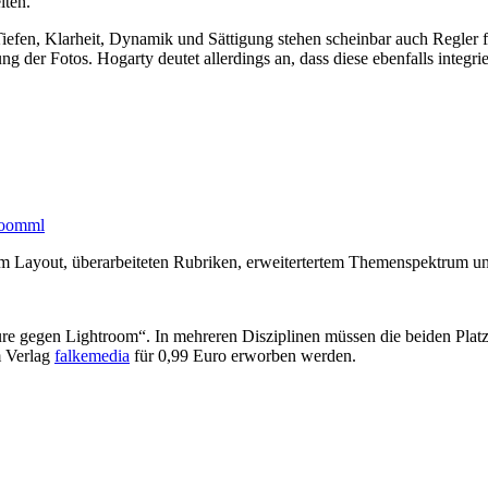
iten.
Tiefen, Klarheit, Dynamik und Sättigung stehen scheinbar auch Regler 
der Fotos. Hogarty deutet allerdings an, dass diese ebenfalls integri
room
ml
 Layout, überarbeiteten Rubriken, erweitertertem Themenspektrum un
ure gegen Lightroom“. In mehreren Disziplinen müssen die beiden Platz
 Verlag
falkemedia
für 0,99 Euro erworben werden.