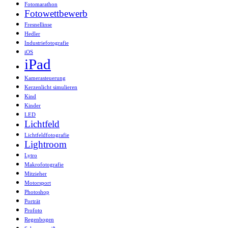
Fotomarathon
Fotowettbewerb
Fresnellinse
Hedler
Industriefotografie
iOS
iPad
Kamerasteuerung
Kerzenlicht simulieren
Kind
Kinder
LED
Lichtfeld
Lichtfeldfotografie
Lightroom
Lytro
Makrofotografie
Mitzieher
Motorsport
Photoshop
Porträt
Profoto
Regenbogen