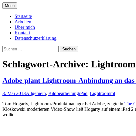
Zum
Menü
Inhalt
Informationen von und über Markus Lind
Texte zur Fotografie
springen
Startseite
Arbeiten
Über mich
Kontakt
Datenschutzerklärung
Suchen
nach:
Schlagwort-Archive: Lightroom
Adobe plant Lightroom-Anbindung an das
3. Mai 2013
Allgemein
,
Bildbearbeitung
iPad
,
Lightroom
ml
Tom Hogarty, Lightroom-Produktmanager bei Adobe, zeigte in
The G
Kloskowski moderierten Video-Show ließ Hogarty auf einem iPad 2 ei
wollte.